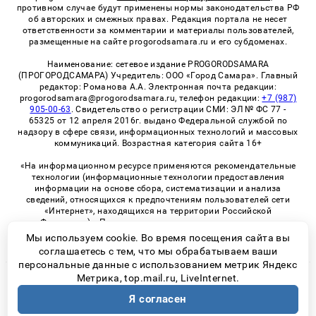
противном случае будут применены нормы законодательства РФ
об авторских и смежных правах. Редакция портала не несет
ответственности за комментарии и материалы пользователей,
размещенные на сайте progorodsamara.ru и его субдоменах.
Наименование: сетевое издание PROGORODSAMARA
(ПРОГОРОДСАМАРА) Учредитель: ООО «Город Самара». Главный
редактор: Романова А.А. Электронная почта редакции:
progorodsamara@progorodsamara.ru, телефон редакции:
+7 (987)
905-00-63
. Свидетельство о регистрации СМИ: ЭЛ № ФС 77 -
65325 от 12 апреля 2016г. выдано Федеральной службой по
надзору в сфере связи, информационных технологий и массовых
коммуникаций. Возрастная категория сайта 16+
«На информационном ресурсе применяются рекомендательные
технологии (информационные технологии предоставления
информации на основе сбора, систематизации и анализа
сведений, относящихся к предпочтениям пользователей сети
«Интернет», находящихся на территории Российской
Федерации)». Правила применения рекомендательных
технологий в виджетах рекламно-обменной сети
«СМИ2» (PDF)
Мы используем cookie. Во время посещения сайта вы
соглашаетесь с тем, что мы обрабатываем ваши
персональные данные с использованием метрик Яндекс
Метрика, top.mail.ru, LiveInternet.
© 2026 «ProGorodSamara» | Все права защищены
Я согласен
Возрастная категория сайта 16+
Политика конфиденциальности