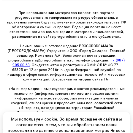
При использовании материалов новостного портала
progorodsamara.ru
гиперссылка на ресурс обязательна,
в
противном случае будут применены нормы законодательства РФ
об авторских и смежных правах. Редакция портала не несет
ответственности за комментарии и материалы пользователей,
размещенные на сайте progorodsamara.ru и его субдоменах.
Наименование: сетевое издание PROGORODSAMARA
(ПРОГОРОДСАМАРА) Учредитель: ООО «Город Самара». Главный
редактор: Романова А.А. Электронная почта редакции:
progorodsamara@progorodsamara.ru, телефон редакции:
+7 (987)
905-00-63
. Свидетельство о регистрации СМИ: ЭЛ № ФС 77 -
65325 от 12 апреля 2016г. выдано Федеральной службой по
надзору в сфере связи, информационных технологий и массовых
коммуникаций. Возрастная категория сайта 16+
«На информационном ресурсе применяются рекомендательные
технологии (информационные технологии предоставления
информации на основе сбора, систематизации и анализа
сведений, относящихся к предпочтениям пользователей сети
«Интернет», находящихся на территории Российской
Федерации)». Правила применения рекомендательных
технологий в виджетах рекламно-обменной сети
«СМИ2» (PDF)
Мы используем cookie. Во время посещения сайта вы
соглашаетесь с тем, что мы обрабатываем ваши
персональные данные с использованием метрик Яндекс