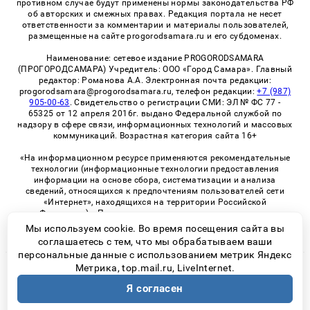
противном случае будут применены нормы законодательства РФ
об авторских и смежных правах. Редакция портала не несет
ответственности за комментарии и материалы пользователей,
размещенные на сайте progorodsamara.ru и его субдоменах.
Наименование: сетевое издание PROGORODSAMARA
(ПРОГОРОДСАМАРА) Учредитель: ООО «Город Самара». Главный
редактор: Романова А.А. Электронная почта редакции:
progorodsamara@progorodsamara.ru, телефон редакции:
+7 (987)
905-00-63
. Свидетельство о регистрации СМИ: ЭЛ № ФС 77 -
65325 от 12 апреля 2016г. выдано Федеральной службой по
надзору в сфере связи, информационных технологий и массовых
коммуникаций. Возрастная категория сайта 16+
«На информационном ресурсе применяются рекомендательные
технологии (информационные технологии предоставления
информации на основе сбора, систематизации и анализа
сведений, относящихся к предпочтениям пользователей сети
«Интернет», находящихся на территории Российской
Федерации)». Правила применения рекомендательных
технологий в виджетах рекламно-обменной сети
«СМИ2» (PDF)
Мы используем cookie. Во время посещения сайта вы
соглашаетесь с тем, что мы обрабатываем ваши
персональные данные с использованием метрик Яндекс
Метрика, top.mail.ru, LiveInternet.
© 2026 «ProGorodSamara» | Все права защищены
Я согласен
Возрастная категория сайта 16+
Политика конфиденциальности