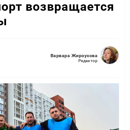
порт возвращается
ы
Варвара Жироухова
Редактор