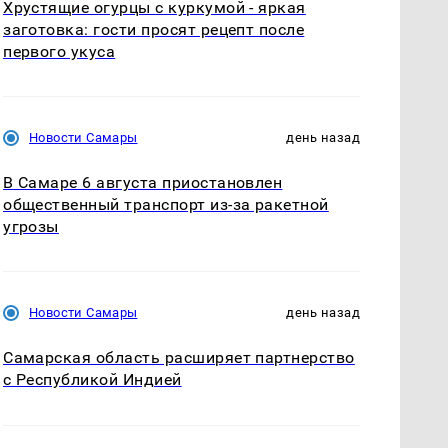
Хрустящие огурцы с куркумой - яркая
заготовка: гости просят рецепт после
первого укуса
Новости Самары
день назад
В Самаре 6 августа приостановлен
общественный транспорт из-за ракетной
угрозы
Новости Самары
день назад
Самарская область расширяет партнерство
с Республикой Индией