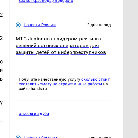
хостел краснодар недорого
2
Новости России
2 дня назад
2
МТС Junior стал лидером рейтинга
решений сотовых операторов для
защиты детей от киберпреступников
с
я
ь
Получите качественную услугу
сколько стоит
составить смету на строительные работы
на
сайте hands.ru
у
откосы из дуба
Новости Самары
день назад