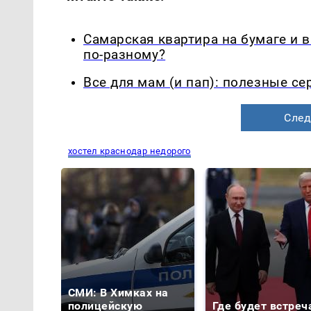
Самарская квартира на бумаге и 
по-разному?
Все для мам (и пап): полезные с
След
хостел краснодар недорого
СМИ: В Химках на
полицейскую
Где будет встреч