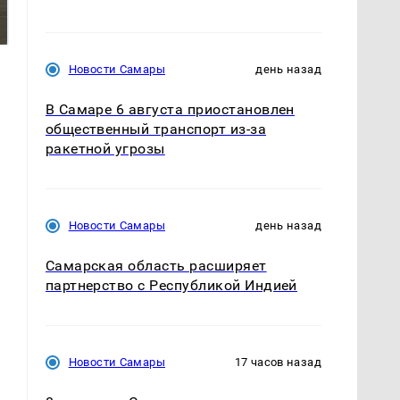
были украдены 18
готовую еду из
миллионов рублей
магазина: список
Новости Самары
день назад
В Самаре 6 августа приостановлен
общественный транспорт из-за
ракетной угрозы
Новости Самары
день назад
Самарская область расширяет
партнерство с Республикой Индией
Новости Самары
17 часов назад