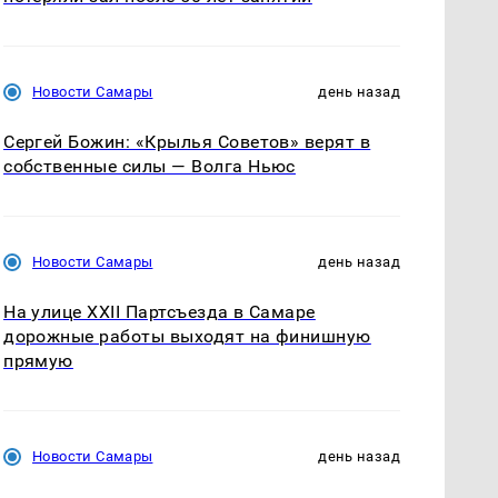
Новости Самары
день назад
Сергей Божин: «Крылья Советов» верят в
собственные силы — Волга Ньюс
Новости Самары
день назад
На улице XXII Партсъезда в Самаре
дорожные работы выходят на финишную
прямую
Новости Самары
день назад