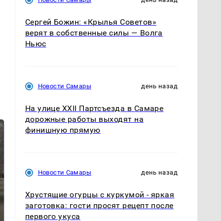
Сергей Божин: «Крылья Советов»
верят в собственные силы — Волга
Ньюс
Новости Самары
день назад
На улице XXII Партсъезда в Самаре
дорожные работы выходят на
финишную прямую
Новости Самары
день назад
Хрустящие огурцы с куркумой - яркая
заготовка: гости просят рецепт после
первого укуса
На Урале из казны
Не ешьте эту