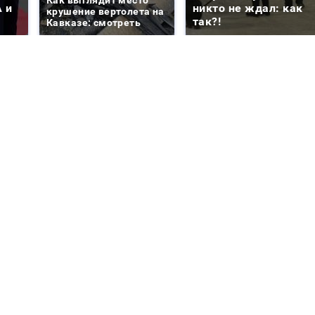
Как выглядит место
 и
никто не ждал: как
крушение вертолета на
так?!
Кавказе: смотреть