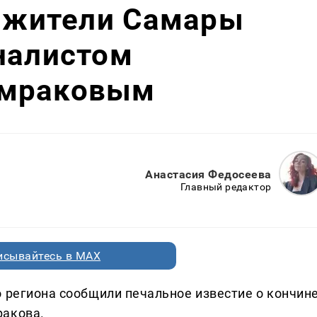
0 жители Самары
налистом
омраковым
Анастасия Федосеева
Главный редактор
исывайтесь в MAX
о региона сообщили печальное известие о кончин
ракова.