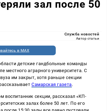
еряли зал после 50
Служба новостей
Автор статьи
вайтесь в MAX
 области детские гандбольные команды
ле местного аграрного университета. С
вуза им закрыт, хотя раньше секции
 рассказывает
Самарская газета
.
м воспитанник секции, рассказал «КП-
рситетских залах более 50 лет. По его
а после 15:30 залы все равно пустовали.