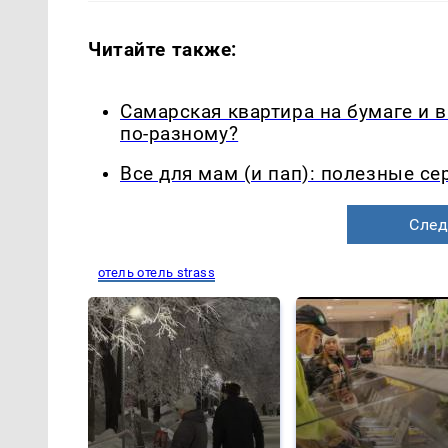
Читайте также:
Самарская квартира на бумаге и 
по-разному?
Все для мам (и пап): полезные с
След
отель отель strass