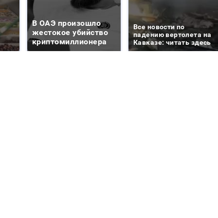
В ОАЭ произошло
Все новости по
жестокое убийство
падению вертолета на
криптомиллионера
Кавказе: читать здесь