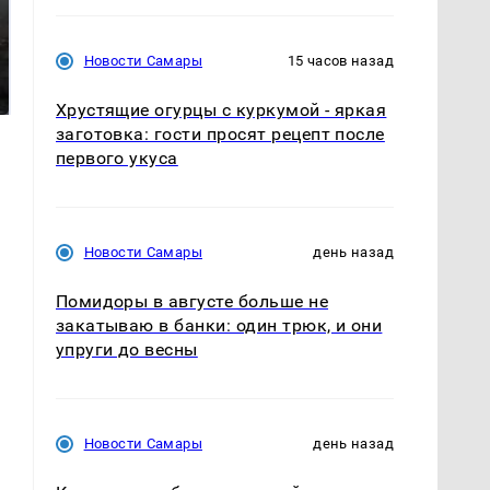
Таких событий не
В магазинах России
Новости Самары
15 часов назад
было с 1945: чего
ажиотаж из-за этого
ждать всем нам?
продукта: что купить?
Хрустящие огурцы с куркумой - яркая
заготовка: гости просят рецепт после
первого укуса
Новости Самары
день назад
Помидоры в августе больше не
закатываю в банки: один трюк, и они
упруги до весны
Новости Самары
день назад