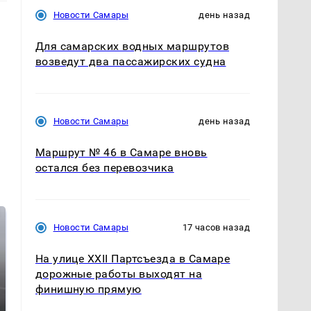
Новости Самары
день назад
Для самарских водных маршрутов
возведут два пассажирских судна
Новости Самары
день назад
Маршрут № 46 в Самаре вновь
остался без перевозчика
Новости Самары
17 часов назад
На улице XXII Партсъезда в Самаре
дорожные работы выходят на
финишную прямую