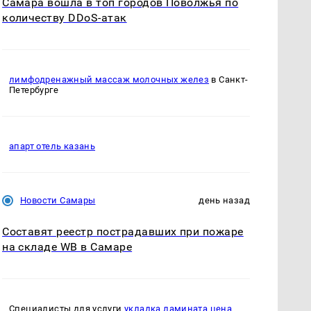
Самара вошла в топ городов Поволжья по
количеству DDoS-атак
лимфодренажный массаж молочных желез
в Санкт-
Петербурге
апарт отель казань
Новости Самары
день назад
Составят реестр пострадавших при пожаре
на складе WB в Самаре
Специалисты для услуги
укладка ламината цена