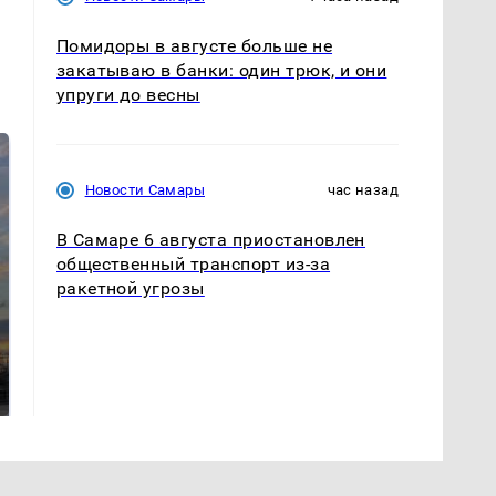
Помидоры в августе больше не
закатываю в банки: один трюк, и они
упруги до весны
Новости Самары
час назад
В Самаре 6 августа приостановлен
общественный транспорт из-за
ракетной угрозы
СМИ: В Химках на
полицейскую
В магазинах России
машину напали и
ажиотаж из-за этого
подожгли.
продукта: что купить?