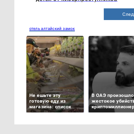
След
отель алтайский замок
Не ешьте эту
В ОАЭ произошло
готовую еду из
жестокое убийст
магазина: список
криптомиллионе