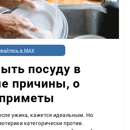
вайтесь в MAX
ыть посуду в
ые причины, о
 приметы
осле ужина, кажется идеальным. Но
отерики категорически против.