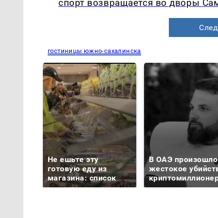
спорт возвращается во дворы Са
След
гостиницы южно-сахалинска
Не ешьте эту
В ОАЭ произошло
готовую еду из
жестокое убийст
магазина: список
криптомиллионе