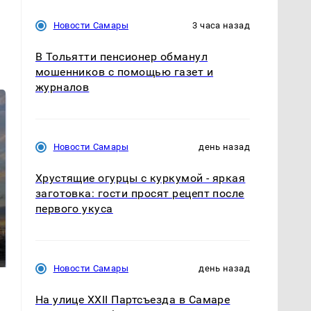
Новости Самары
3 часа назад
В Тольятти пенсионер обманул
мошенников с помощью газет и
журналов
Новости Самары
день назад
Хрустящие огурцы с куркумой - яркая
заготовка: гости просят рецепт после
первого укуса
СМИ: В Химках на
полицейскую
В магазинах России
машину напали и
ажиотаж из-за этого
подожгли.
продукта: что купить?
Новости Самары
день назад
На улице XXII Партсъезда в Самаре