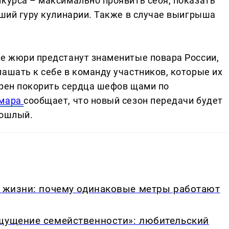
нкурса – максимально проявить себя, показать
чший гуру кулинарии. Также в случае выигрыша
ве жюри предстанут знаменитые повара России,
ашать к себе в команду участников, которые их
ерен покорить сердца шефов щами по
мара
сообщает, что новый сезон передачи будет
рошлый.
в жизни: почему одинаковые метры работают
ощущение семейственности»: любительский