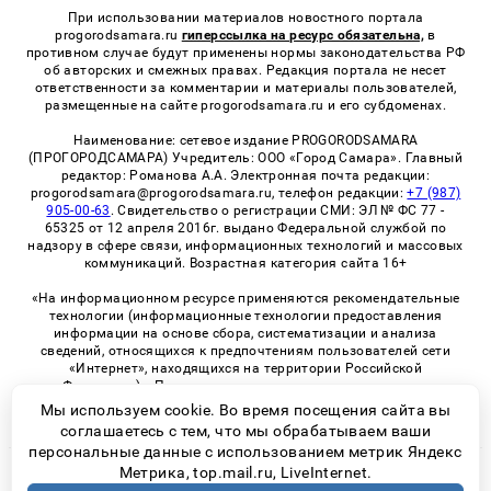
При использовании материалов новостного портала
progorodsamara.ru
гиперссылка на ресурс обязательна,
в
противном случае будут применены нормы законодательства РФ
об авторских и смежных правах. Редакция портала не несет
ответственности за комментарии и материалы пользователей,
размещенные на сайте progorodsamara.ru и его субдоменах.
Наименование: сетевое издание PROGORODSAMARA
(ПРОГОРОДСАМАРА) Учредитель: ООО «Город Самара». Главный
редактор: Романова А.А. Электронная почта редакции:
progorodsamara@progorodsamara.ru, телефон редакции:
+7 (987)
905-00-63
. Свидетельство о регистрации СМИ: ЭЛ № ФС 77 -
65325 от 12 апреля 2016г. выдано Федеральной службой по
надзору в сфере связи, информационных технологий и массовых
коммуникаций. Возрастная категория сайта 16+
«На информационном ресурсе применяются рекомендательные
технологии (информационные технологии предоставления
информации на основе сбора, систематизации и анализа
сведений, относящихся к предпочтениям пользователей сети
«Интернет», находящихся на территории Российской
Федерации)». Правила применения рекомендательных
технологий в виджетах рекламно-обменной сети
«СМИ2» (PDF)
Мы используем cookie. Во время посещения сайта вы
соглашаетесь с тем, что мы обрабатываем ваши
персональные данные с использованием метрик Яндекс
Метрика, top.mail.ru, LiveInternet.
© 2026 «ProGorodSamara» | Все права защищены