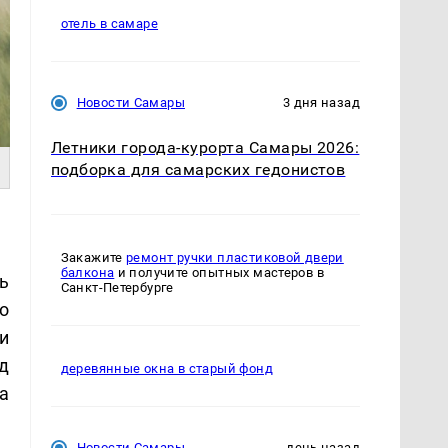
отель в самаре
Новости Самары
3 дня назад
Летники города-курорта Самары 2026:
подборка для самарских гедонистов
Закажите
ремонт ручки пластиковой двери
балкона
и получите опытных мастеров в
ь
Санкт-Петербурге
о
и
д
деревянные окна в старый фонд
а
Новости Самары
день назад