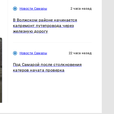
Новости Самары
2 часа назад
В Волжском районе начинается
капремонт путепровода через
железную дорогу
Новости Самары
22 часа назад
Под Самарой после столкновения
катеров начата проверка
На Урале из казны
Как выглядит место
были украдены 18
крушение вертолета на
миллионов рублей
Кавказе: смотреть