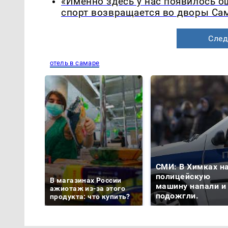
«Именно здесь у нас появилось 
спорт возвращается во дворы Са
След
отель в самаре
СМИ: В Химках н
полицейскую
В магазинах России
машину напали и
ажиотаж из-за этого
подожгли.
продукта: что купить?