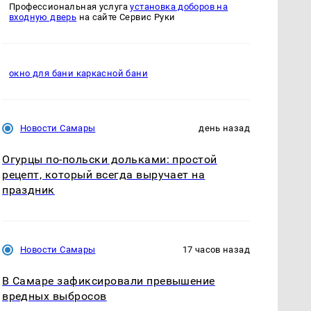
Профессиональная услуга
установка доборов на
входную дверь
на сайте Сервис Руки
окно для бани каркасной бани
Новости Самары
день назад
Огурцы по‑польски дольками: простой
рецепт, который всегда выручает на
праздник
Новости Самары
17 часов назад
В Самаре зафиксировали превышение
вредных выбросов