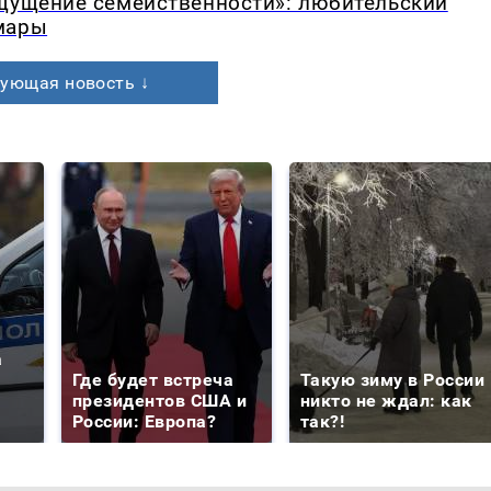
ощущение семейственности»: любительский
мары
ующая новость ↓
а
Где будет встреча
Такую зиму в России
президентов США и
никто не ждал: как
России: Европа?
так?!