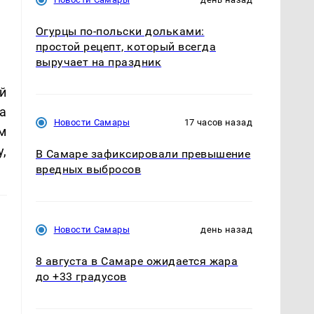
Огурцы по‑польски дольками:
простой рецепт, который всегда
выручает на праздник
й
а
Новости Самары
17 часов назад
м
,
В Самаре зафиксировали превышение
вредных выбросов
Новости Самары
день назад
8 августа в Самаре ожидается жара
до +33 градусов