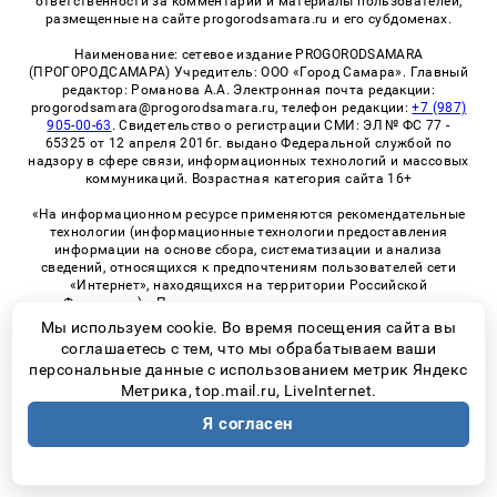
ответственности за комментарии и материалы пользователей,
размещенные на сайте progorodsamara.ru и его субдоменах.
Наименование: сетевое издание PROGORODSAMARA
(ПРОГОРОДСАМАРА) Учредитель: ООО «Город Самара». Главный
редактор: Романова А.А. Электронная почта редакции:
progorodsamara@progorodsamara.ru, телефон редакции:
+7 (987)
905-00-63
. Свидетельство о регистрации СМИ: ЭЛ № ФС 77 -
65325 от 12 апреля 2016г. выдано Федеральной службой по
надзору в сфере связи, информационных технологий и массовых
коммуникаций. Возрастная категория сайта 16+
«На информационном ресурсе применяются рекомендательные
технологии (информационные технологии предоставления
информации на основе сбора, систематизации и анализа
сведений, относящихся к предпочтениям пользователей сети
«Интернет», находящихся на территории Российской
Федерации)». Правила применения рекомендательных
технологий в виджетах рекламно-обменной сети
«СМИ2» (PDF)
Мы используем cookie. Во время посещения сайта вы
соглашаетесь с тем, что мы обрабатываем ваши
персональные данные с использованием метрик Яндекс
Метрика, top.mail.ru, LiveInternet.
© 2026 «ProGorodSamara» | Все права защищены
Я согласен
Возрастная категория сайта 16+
Политика конфиденциальности