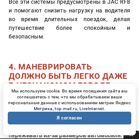
Все эти системы предусмотрены в JAC RF8
и помогают снизить нагрузку на водителя
во время длительных поездок, делая
путешествие более спокойным и
безопасным.
4. МАНЕВРИРОВАТЬ
ДОЛЖНО БЫТЬ ЛЕГКО ДАЖЕ
В НЕЗНАКОМОМ ГОРОДЕ
Мы используем cookie. Во время посещения сайта вы
соглашаетесь с тем, что мы обрабатываем ваши
Практически любое большое путешествие
персональные данные с использованием метрик Яндекс
заканчивается поиском парковки. Узкие
Метрика, top.mail.ru, LiveInternet.
улицы, гостиничные дворы, туристические
Я согласен
центры – именно здесь многие начинают
переживать из-за размеров автомобиля.