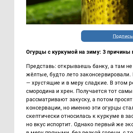
Подписы
Огурцы с куркумой на зиму: 3 причины 
Представь: открываешь банку, а там не
жёлтые, будто лето законсервировали. 
— хрустящие и в меру сладкие. В этом р
смородина и хрен. Получается тот самы
рассматривают закуску, а потом просят
консервации, но именно эти огурцы ст
скептически относилась к куркуме в зас
но вкус испортит. Однако первый же э
в меру пряными, без резкой горечи, с 