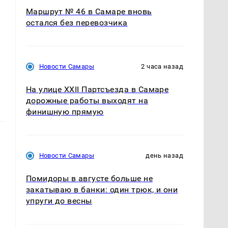
Маршрут № 46 в Самаре вновь
остался без перевозчика
Новости Самары
2 часа назад
На улице XXII Партсъезда в Самаре
дорожные работы выходят на
финишную прямую
Новости Самары
день назад
Помидоры в августе больше не
закатываю в банки: один трюк, и они
упруги до весны