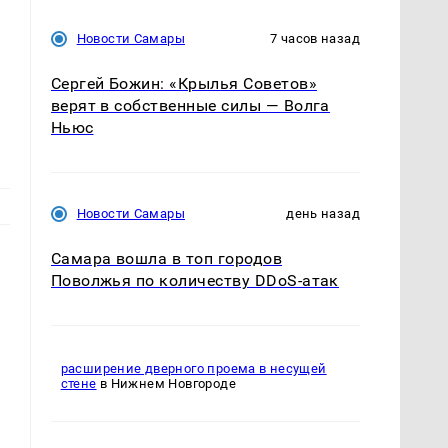
Новости Самары
7 часов назад
Сергей Божин: «Крылья Советов»
верят в собственные силы — Волга
Ньюс
Новости Самары
день назад
Самара вошла в топ городов
Поволжья по количеству DDoS-атак
расширение дверного проема в несущей
стене
в Нижнем Новгороде