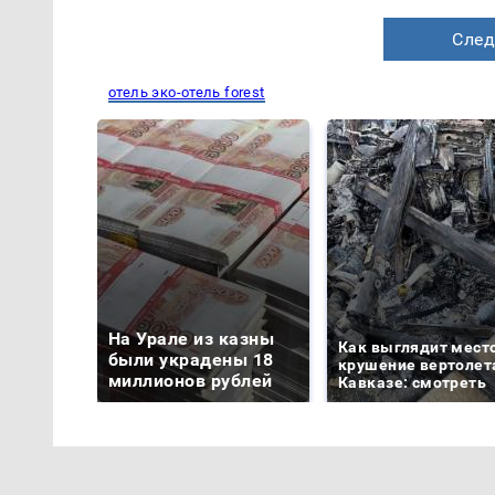
След
отель эко-отель forest
На Урале из казны
Как выглядит мест
были украдены 18
крушение вертолет
миллионов рублей
Кавказе: смотреть