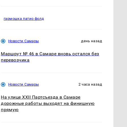
гармошка патио фолд
Новости Самары
день назад
Маршрут № 46 в Самаре вновь остался без
перевозчика
Новости Самары
2 часа назад
На улице XXII Партсъезда в Самаре
дорожные работы выходят на финишную
прямую