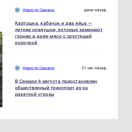
Новости Самары
день назад
Картошка, кабачок и два яйца —
летние оладушки, которые заменяют
гарнир и даже мясо с хрустящей
корочкой
Новости Самары
21 час назад
В Самаре 6 августа приостановлен
общественный транспорт из-за
В ОАЭ произошло
Все новости по
ракетной угрозы
жестокое убийство
падению вертолета на
криптомиллионера
Кавказе: читать здесь