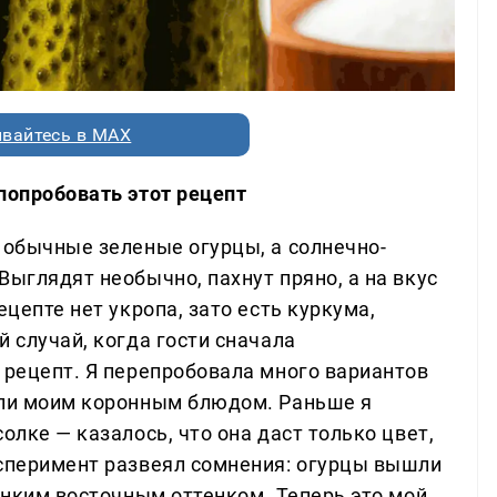
вайтесь в MAX
попробовать этот рецепт
 обычные зеленые огурцы, а солнечно-
Выглядят необычно, пахнут пряно, а на вкус
ецепте нет укропа, зато есть куркума,
й случай, когда гости сначала
 рецепт. Я перепробовала много вариантов
али моим коронным блюдом. Раньше я
олке — казалось, что она даст только цвет,
ксперимент развеял сомнения: огурцы вышли
тонким восточным оттенком. Теперь это мой