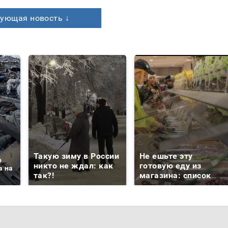
ующая новость ↓
Такую зиму в России
Не ешьте эту
о
никто не ждал: как
готовую еду из
а на
так?!
магазина: список