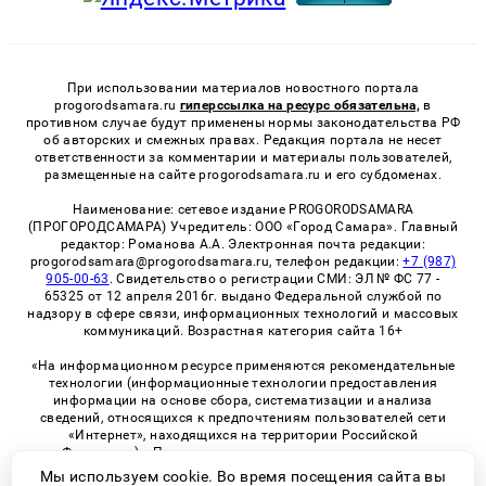
При использовании материалов новостного портала
progorodsamara.ru
гиперссылка на ресурс обязательна,
в
противном случае будут применены нормы законодательства РФ
об авторских и смежных правах. Редакция портала не несет
ответственности за комментарии и материалы пользователей,
размещенные на сайте progorodsamara.ru и его субдоменах.
Наименование: сетевое издание PROGORODSAMARA
(ПРОГОРОДСАМАРА) Учредитель: ООО «Город Самара». Главный
редактор: Романова А.А. Электронная почта редакции:
progorodsamara@progorodsamara.ru, телефон редакции:
+7 (987)
905-00-63
. Свидетельство о регистрации СМИ: ЭЛ № ФС 77 -
65325 от 12 апреля 2016г. выдано Федеральной службой по
надзору в сфере связи, информационных технологий и массовых
коммуникаций. Возрастная категория сайта 16+
«На информационном ресурсе применяются рекомендательные
технологии (информационные технологии предоставления
информации на основе сбора, систематизации и анализа
сведений, относящихся к предпочтениям пользователей сети
«Интернет», находящихся на территории Российской
Федерации)». Правила применения рекомендательных
технологий в виджетах рекламно-обменной сети
«СМИ2» (PDF)
Мы используем cookie. Во время посещения сайта вы