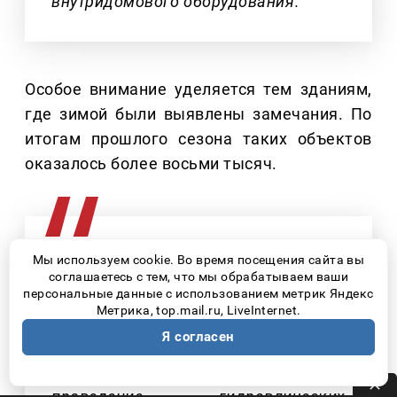
внутридомового оборудования.
Особое внимание уделяется тем зданиям,
где зимой были выявлены замечания. По
итогам прошлого сезона таких объектов
оказалось более восьми тысяч.
Мы используем cookie. Во время посещения сайта вы
– Для управляющих компаний и ТСЖ
соглашаетесь с тем, что мы обрабатываем ваши
персональные данные с использованием метрик Яндекс
подготовлен перечень необходимых
Метрика, top.mail.ru, LiveInternet.
технических мероприятий. В него
Я согласен
входят промывка систем отопления,
регулировка тепловых пунктов и
проведение гидравлических