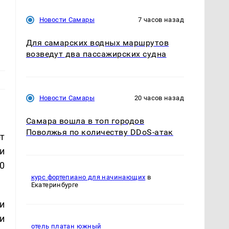
Новости Самары
7 часов назад
Для самарских водных маршрутов
возведут два пассажирских судна
Новости Самары
20 часов назад
Самара вошла в топ городов
Поволжья по количеству DDoS-атак
т
и
0
курс фортепиано для начинающих
в
Екатеринбурге
и
и
отель платан южный