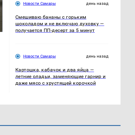
Новости Самары
день назад
Не ешьте эту
Смешиваю бананы с горьким
Как выглядит место
готовую еду из
крушение вертолета на
шоколадом и не включаю духовку —
магазина: список
Кавказе: смотреть
получается ПП-десерт за 5 минут
Новости Самары
день назад
Картошка, кабачок и два яйца —
летние оладьи, заменяющие гарнир и
даже мясо с хрустящей корочкой