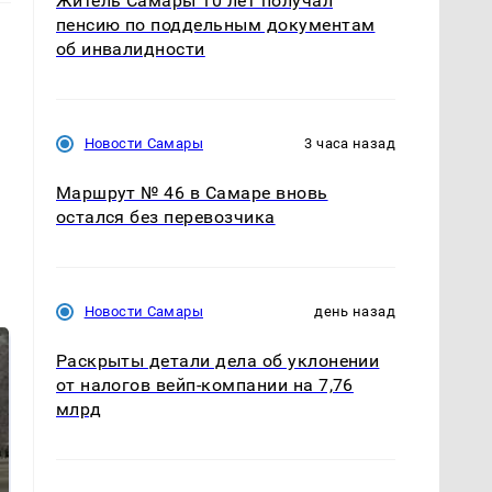
Житель Самары 10 лет получал
пенсию по поддельным документам
об инвалидности
Новости Самары
3 часа назад
Маршрут № 46 в Самаре вновь
остался без перевозчика
Новости Самары
день назад
Раскрыты детали дела об уклонении
от налогов вейп-компании на 7,76
млрд