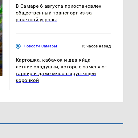
В Самаре 6 августа приостановлен
общественный транспорт из-за
ракетной угрозы
Новости Самары
15 часов назад
СМИ: В Химках на
полицейскую
Где будет встреча
Картошка, кабачок и два яйца —
машину напали и
президентов США и
летние оладушки, которые заменяют
подожгли.
России: Европа?
гарнир и даже мясо с хрустящей
корочкой