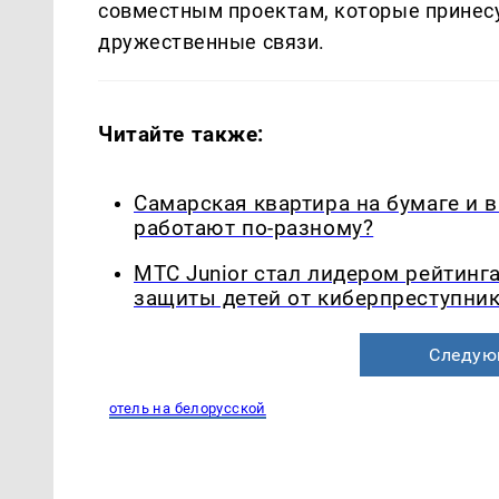
совместным проектам, которые принесу
дружественные связи.
Читайте также:
Самарская квартира на бумаге и 
работают по-разному?
МТС Junior стал лидером рейтинг
защиты детей от киберпреступни
Следую
отель на белорусской