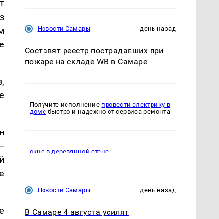
т
з
Новости Самары
день назад
м
е
Составят реестр пострадавших при
пожаре на складе WB в Самаре
,
е
Получите исполнение
провести электрику в
доме
быстро и надежно от сервиса ремонта
н
—
окно в деревянной стене
й
е
Новости Самары
день назад
е
В Самаре 4 августа усилят