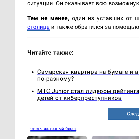
ситуации. Он оказывает всю возможну
Тем не менее,
один из уставших от 
столице
и также обратился за помощью
Читайте также:
Самарская квартира на бумаге и 
по-разному?
МТС Junior стал лидером рейтинг
детей от киберпреступников
След
отель восточный берег