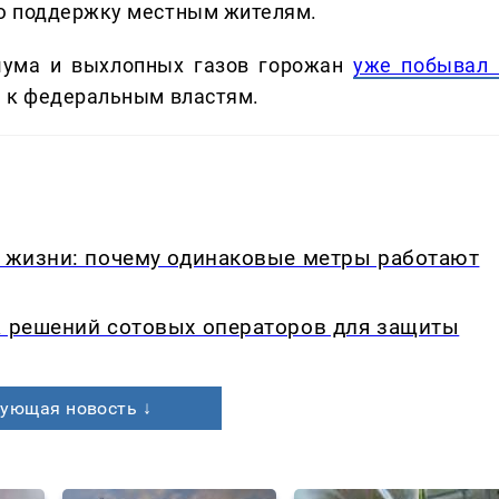
ю поддержку местным жителям.
шума и выхлопных газов горожан
уже побывал 
 к федеральным властям.
в жизни: почему одинаковые метры работают
а решений сотовых операторов для защиты
ующая новость ↓