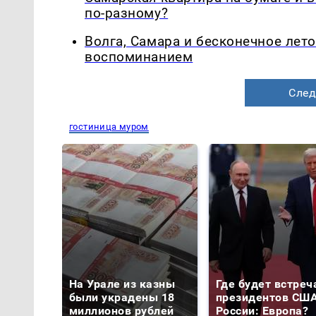
по-разному?
Волга, Самара и бесконечное лето
воспоминанием
След
гостиница муром
На Урале из казны
Где будет встреч
были украдены 18
президентов США
миллионов рублей
России: Европа?