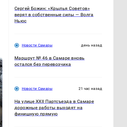
Сергей Божин: «Крылья Советов»
верят в собственные силы — Волга
Ньюс
Новости Самары
день назад
Маршрут № 46 в Самаре вновь
остался без перевозчика
Новости Самары
21 час назад
На улице XXII Партсъезда в Самаре
дорожные работы выходят на
финишную прямую
Не ешьте эту
В ОАЭ произошло
готовую еду из
жестокое убийство
магазина: список
криптомиллионера