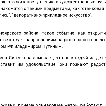
подготовки к поступлению в художественные вуз
знакомятся с такими предметами, как "станковая
опись", "декоративно-прикладное искусство",
оярского района, такое событие, как открыти
ответствует направлениям национального проект
нтом РФ Владимиром Путиным.
на Лисенкова замечает, что не каждый из дете
оставит им удовольствие, они познают радост
в жизни: почему одинаковые метры работают