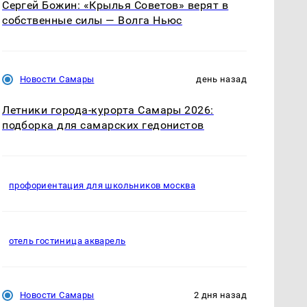
Сергей Божин: «Крылья Советов» верят в
собственные силы — Волга Ньюс
Новости Самары
день назад
Летники города-курорта Самары 2026:
подборка для самарских гедонистов
профориентация для школьников москва
отель гостиница акварель
Новости Самары
2 дня назад