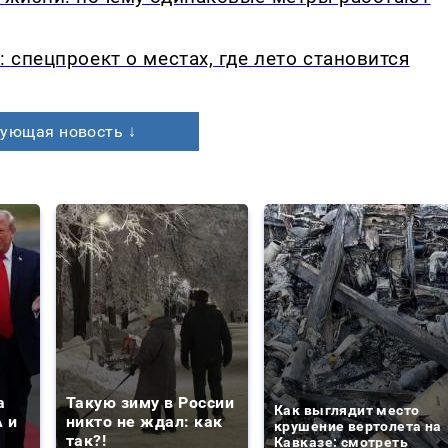
: спецпроект о местах, где лето становится
ующая новость ↓
а
Такую зиму в России
Как выглядит место
 и
никто не ждал: как
крушение вертолета на
так?!
Кавказе: смотреть