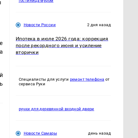
гостиница муром
ы
Новости России
2 дня назад
Ипотека в июле 2026 года: коррекция
е
после рекордного июня и усиление
а
вторички
й
Специалисты для услуги
ремонт телефона
от
ь
сервиса Руки
ручки для деревянной входной двери
Новости Самары
день назад