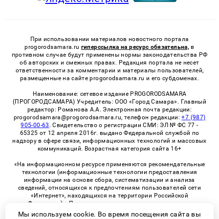
При использовании материалов новостного портала
progorodsamara.ru
гиперссылка на ресурс обязательна,
в
противном случае будут применены нормы законодательства РФ
об авторских и смежных правах. Редакция портала не несет
ответственности за комментарии и материалы пользователей,
размещенные на сайте progorodsamara.ru и его субдоменах.
Наименование: сетевое издание PROGORODSAMARA
(ПРОГОРОДСАМАРА) Учредитель: ООО «Город Самара». Главный
редактор: Романова А.А. Электронная почта редакции:
progorodsamara@progorodsamara.ru, телефон редакции:
+7 (987)
905-00-63
. Свидетельство о регистрации СМИ: ЭЛ № ФС 77 -
65325 от 12 апреля 2016г. выдано Федеральной службой по
надзору в сфере связи, информационных технологий и массовых
коммуникаций. Возрастная категория сайта 16+
«На информационном ресурсе применяются рекомендательные
технологии (информационные технологии предоставления
информации на основе сбора, систематизации и анализа
сведений, относящихся к предпочтениям пользователей сети
«Интернет», находящихся на территории Российской
Федерации)». Правила применения рекомендательных
технологий в виджетах рекламно-обменной сети
«СМИ2» (PDF)
Мы используем cookie. Во время посещения сайта вы