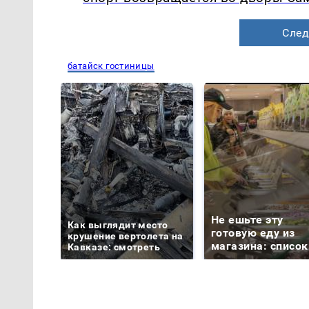
След
батайск гостиницы
Не ешьте эту
Как выглядит место
готовую еду из
крушение вертолета на
магазина: список
Кавказе: смотреть