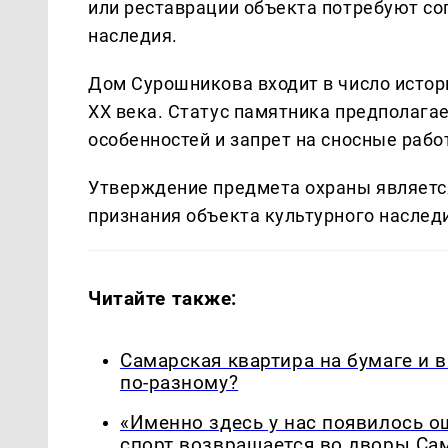
или реставрации объекта потребуют со
наследия.
Дом Сурошникова входит в число истор
XX века. Статус памятника предполага
особенностей и запрет на сносные раб
Утверждение предмета охраны являетс
признания объекта культурного наслед
Читайте также:
Самарская квартира на бумаге и 
по-разному?
«Именно здесь у нас появилось 
спорт возвращается во дворы Са