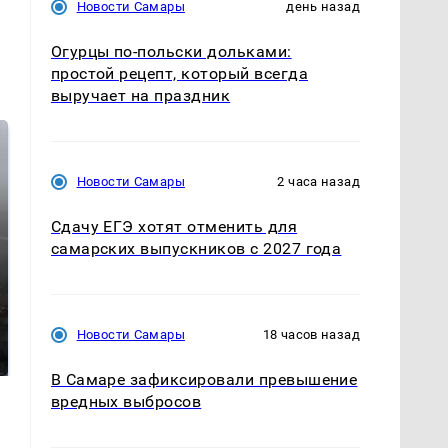
Новости Самары
день назад
Огурцы по‑польски дольками:
простой рецепт, который всегда
выручает на праздник
Новости Самары
2 часа назад
Сдачу ЕГЭ хотят отменить для
самарских выпускников с 2027 года
Таких событий не
В магазинах России
Новости Самары
18 часов назад
было с 1945: чего
ажиотаж из-за этого
ждать всем нам?
продукта: что купить?
В Самаре зафиксировали превышение
вредных выбросов