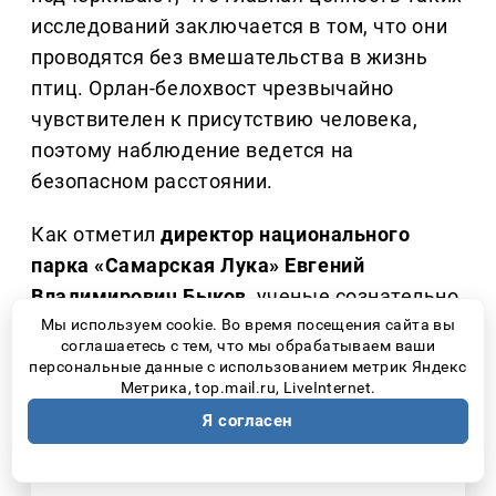
исследований заключается в том, что они
проводятся без вмешательства в жизнь
птиц. Орлан-белохвост чрезвычайно
чувствителен к присутствию человека,
поэтому наблюдение ведется на
безопасном расстоянии.
Как отметил
директор национального
парка «Самарская Лука» Евгений
Владимирович Быков,
ученые сознательно
не стремятся получить абсолютно точные
Мы используем cookie. Во время посещения сайта вы
соглашаетесь с тем, что мы обрабатываем ваши
данные о каждом выводке, если это может
персональные данные с использованием метрик Яндекс
навредить птицам.
Метрика, top.mail.ru, LiveInternet.
Я согласен