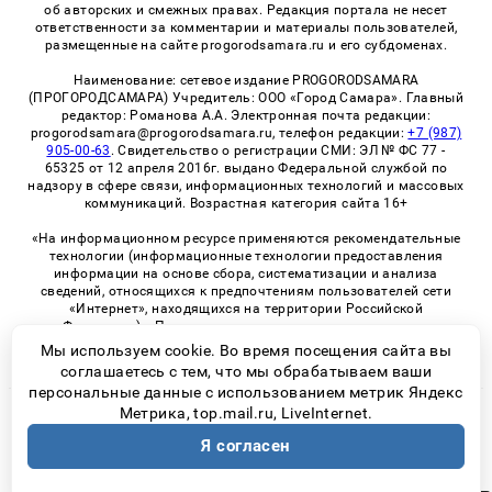
об авторских и смежных правах. Редакция портала не несет
ответственности за комментарии и материалы пользователей,
размещенные на сайте progorodsamara.ru и его субдоменах.
Наименование: сетевое издание PROGORODSAMARA
(ПРОГОРОДСАМАРА) Учредитель: ООО «Город Самара». Главный
редактор: Романова А.А. Электронная почта редакции:
progorodsamara@progorodsamara.ru, телефон редакции:
+7 (987)
905-00-63
. Свидетельство о регистрации СМИ: ЭЛ № ФС 77 -
65325 от 12 апреля 2016г. выдано Федеральной службой по
надзору в сфере связи, информационных технологий и массовых
коммуникаций. Возрастная категория сайта 16+
«На информационном ресурсе применяются рекомендательные
технологии (информационные технологии предоставления
информации на основе сбора, систематизации и анализа
сведений, относящихся к предпочтениям пользователей сети
«Интернет», находящихся на территории Российской
Федерации)». Правила применения рекомендательных
технологий в виджетах рекламно-обменной сети
«СМИ2» (PDF)
Мы используем cookie. Во время посещения сайта вы
соглашаетесь с тем, что мы обрабатываем ваши
персональные данные с использованием метрик Яндекс
Метрика, top.mail.ru, LiveInternet.
© 2026 «ProGorodSamara» | Все права защищены
Я согласен
Возрастная категория сайта 16+
Политика конфиденциальности