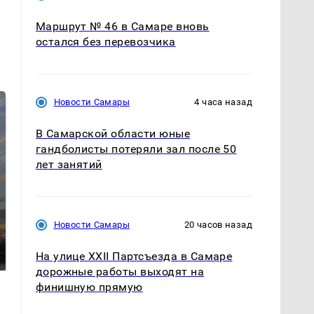
Маршрут № 46 в Самаре вновь
остался без перевозчика
Новости Самары
4 часа назад
В Самарской области юные
гандболисты потеряли зал после 50
лет занятий
СМИ: В Химках на
Новости Самары
20 часов назад
полицейскую
В магазинах России
машину напали и
ажиотаж из-за этого
На улице XXII Партсъезда в Самаре
подожгли.
продукта: что купить?
дорожные работы выходят на
финишную прямую