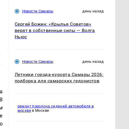
Новости Самары
день назад
Сергей Божин: «Крылья Советов»
верят в собственные силы — Волга
Ньюс
Новости Самары
день назад
Летники города-курорта Самары 2026:
подборка для самарских гедонистов
а
В
ремонт поролона сидений автомобиля в
м
москве
в Москве
е
о