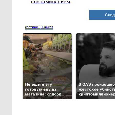
воспоминанием
След
гостиницы чехов
Не ешьте эту
В ОАЭ произошло
готовую еду из
жестокое убийст
магазина: список
криптомиллионе