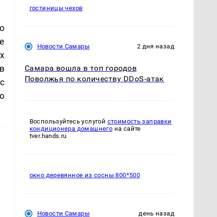
гостиницы чехов
о
е
Новости Самары
2 дня назад
х
в
Самара вошла в топ городов
Поволжья по количеству DDoS-атак
с
о
Воспользуйтесь услугой
стоимость заправки
кондиционера домашнего
на сайте
tver.hands.ru
окно деревянное из сосны 800*500
Новости Самары
день назад