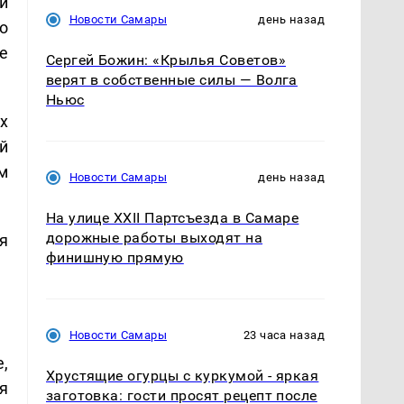
и
Новости Самары
день назад
о
е
Сергей Божин: «Крылья Советов»
верят в собственные силы — Волга
Ньюс
х
й
м
Новости Самары
день назад
На улице XXII Партсъезда в Самаре
дорожные работы выходят на
я
финишную прямую
Новости Самары
23 часа назад
,
Хрустящие огурцы с куркумой - яркая
я
заготовка: гости просят рецепт после