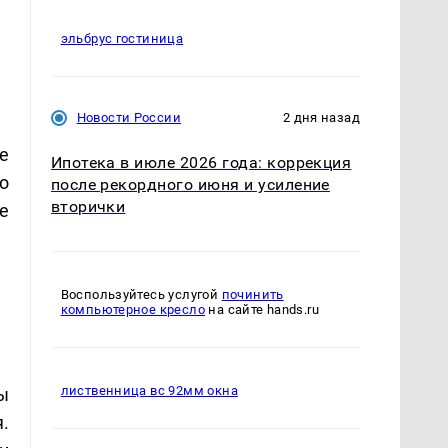
эльбрус гостиница
Новости России
2 дня назад
не
Ипотека в июле 2026 года: коррекция
о
после рекордного июня и усиление
вторички
е
Воспользуйтесь услугой
починить
компьютерное кресло
на сайте hands.ru
лиственница вс 92мм окна
ы
.