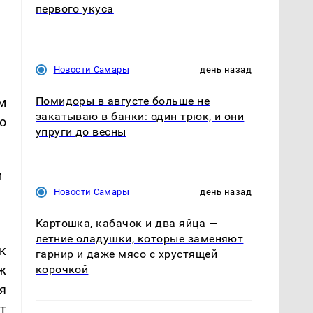
первого укуса
Новости Самары
день назад
Помидоры в августе больше не
м
закатываю в банки: один трюк, и они
о
упруги до весны
м
Новости Самары
день назад
Картошка, кабачок и два яйца —
летние оладушки, которые заменяют
к
гарнир и даже мясо с хрустящей
ж
корочкой
я
т