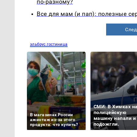
по-разному?
Все для мам (и пап): полезные с
След
эльбрус гостиница
СМИ: В Химках н
полицейскую
В магазинах России
машину напали и
ажиотаж из-за этого
подожгли.
продукта: что купить?