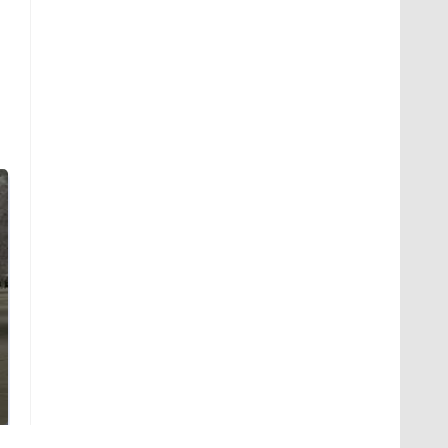
На Урале из казны
Как выглядит место
были украдены 18
крушение вертолета на
миллионов рублей
Кавказе: смотреть