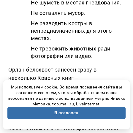
Не шуметь в местах гнездования.
Не оставлять мусор.
Не разводить костры в
непредназначенных для этого
местах.
Не тревожить животных ради
фотографии или видео.
Орлан-белохвост занесен сразу в
несколько Красных книг
–
международную, российскую и
Мы используем cookie. Во время посещения сайта вы
соглашаетесь с тем, что мы обрабатываем ваши
региональную. Во всей России, по оценкам
персональные данные с использованием метрик Яндекс
специалистов, насчитывается около 2500
Метрика, top.mail.ru, LiveInternet.
пар этих птиц, поэтому каждая территория,
Я согласен
где они успешно выводят потомство,
имеет большое значение для сохранения