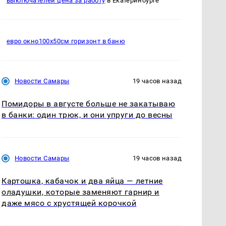
выключателей цена за работу
в Екатеринбурге
евро окно100х50см горизонт в баню
Новости Самары
19 часов назад
Помидоры в августе больше не закатываю
в банки: один трюк, и они упруги до весны
Новости Самары
19 часов назад
Картошка, кабачок и два яйца — летние
оладушки, которые заменяют гарнир и
даже мясо с хрустящей корочкой