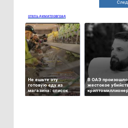
След
отель димитровград
Не ешьте эту
В ОАЭ произошло
готовую еду из
жестокое убийст
магазина: список
криптомиллионе