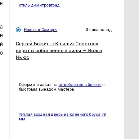
я
отель димитровград
а
Новости Самары
3 часа назад
и
й
Сергей Божин: «Крылья Советов»
верят в собственные силы — Волга
о
Ньюс
Оформите заказ на
штробление в бетоне
с
быстрым выездом мастера
тёплая входная дверь из клеёного бруса 78
мм