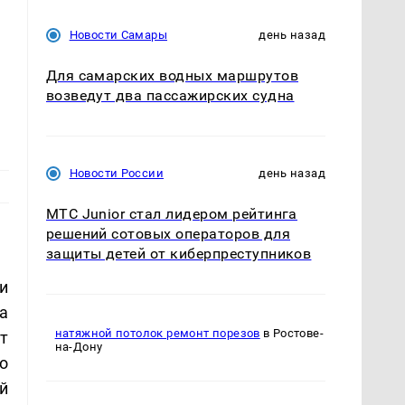
Новости Самары
день назад
Для самарских водных маршрутов
возведут два пассажирских судна
Новости России
день назад
МТС Junior стал лидером рейтинга
решений сотовых операторов для
защиты детей от киберпреступников
и
а
натяжной потолок ремонт порезов
в Ростове-
т
на-Дону
о
й