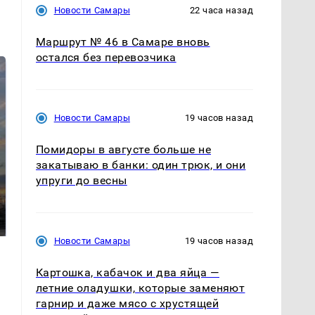
Новости Самары
22 часа назад
Маршрут № 46 в Самаре вновь
остался без перевозчика
Новости Самары
19 часов назад
Помидоры в августе больше не
закатываю в банки: один трюк, и они
упруги до весны
СМИ: В Химках на
полицейскую
В магазинах России
машину напали и
ажиотаж из-за этого
подожгли.
продукта: что купить?
Новости Самары
19 часов назад
Картошка, кабачок и два яйца —
летние оладушки, которые заменяют
гарнир и даже мясо с хрустящей