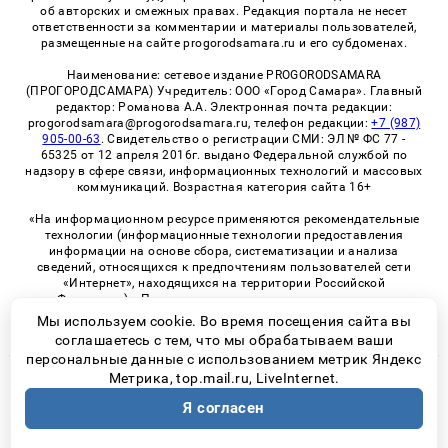
об авторских и смежных правах. Редакция портала не несет
ответственности за комментарии и материалы пользователей,
размещенные на сайте progorodsamara.ru и его субдоменах.
Наименование: сетевое издание PROGORODSAMARA
(ПРОГОРОДСАМАРА) Учредитель: ООО «Город Самара». Главный
редактор: Романова А.А. Электронная почта редакции:
progorodsamara@progorodsamara.ru, телефон редакции:
+7 (987)
905-00-63
. Свидетельство о регистрации СМИ: ЭЛ № ФС 77 -
65325 от 12 апреля 2016г. выдано Федеральной службой по
надзору в сфере связи, информационных технологий и массовых
коммуникаций. Возрастная категория сайта 16+
«На информационном ресурсе применяются рекомендательные
технологии (информационные технологии предоставления
информации на основе сбора, систематизации и анализа
сведений, относящихся к предпочтениям пользователей сети
«Интернет», находящихся на территории Российской
Федерации)». Правила применения рекомендательных
технологий в виджетах рекламно-обменной сети
«СМИ2» (PDF)
Мы используем cookie. Во время посещения сайта вы
соглашаетесь с тем, что мы обрабатываем ваши
персональные данные с использованием метрик Яндекс
Метрика, top.mail.ru, LiveInternet.
© 2026 «ProGorodSamara» | Все права защищены
Я согласен
Возрастная категория сайта 16+
Политика конфиденциальности