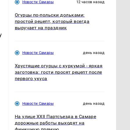
Новости Самары
12 часов назад
Огурцы по‑польски дольками:
простой рецепт, который всегда
выручает на праздник
у
Новости Самары
день назад
Хрустящие огурцы с куркумой - яркая
заготовка: гости просят рецепт после
первого укуса
Новости Самары
день назад
На улице XXII Партсъезда в Самаре
дорожные работы выходят на
финишную прямую