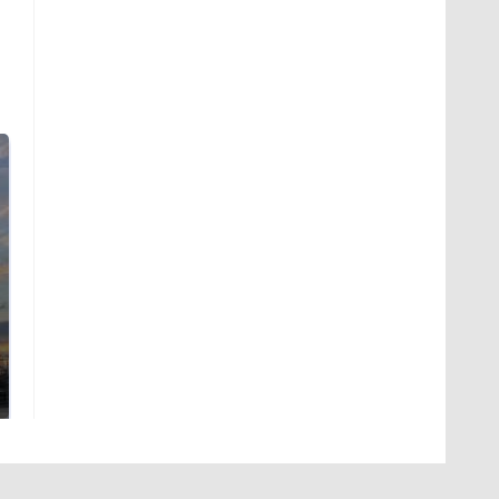
СМИ: В Химках на
полицейскую
В магазинах России
машину напали и
ажиотаж из-за этого
подожгли.
продукта: что купить?