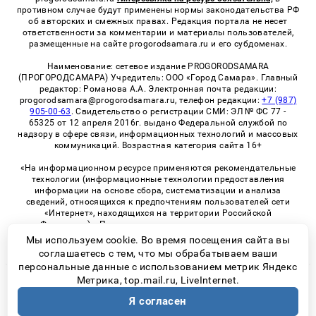
противном случае будут применены нормы законодательства РФ
об авторских и смежных правах. Редакция портала не несет
ответственности за комментарии и материалы пользователей,
размещенные на сайте progorodsamara.ru и его субдоменах.
Наименование: сетевое издание PROGORODSAMARA
(ПРОГОРОДСАМАРА) Учредитель: ООО «Город Самара». Главный
редактор: Романова А.А. Электронная почта редакции:
progorodsamara@progorodsamara.ru, телефон редакции:
+7 (987)
905-00-63
. Свидетельство о регистрации СМИ: ЭЛ № ФС 77 -
65325 от 12 апреля 2016г. выдано Федеральной службой по
надзору в сфере связи, информационных технологий и массовых
коммуникаций. Возрастная категория сайта 16+
«На информационном ресурсе применяются рекомендательные
технологии (информационные технологии предоставления
информации на основе сбора, систематизации и анализа
сведений, относящихся к предпочтениям пользователей сети
«Интернет», находящихся на территории Российской
Федерации)». Правила применения рекомендательных
технологий в виджетах рекламно-обменной сети
«СМИ2» (PDF)
Мы используем cookie. Во время посещения сайта вы
соглашаетесь с тем, что мы обрабатываем ваши
персональные данные с использованием метрик Яндекс
Метрика, top.mail.ru, LiveInternet.
© 2026 «ProGorodSamara» | Все права защищены
Я согласен
Возрастная категория сайта 16+