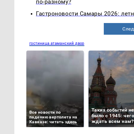
по-разному?
Гастроновости Самары 2026: летн
След
гостиница атаманский двор
Таких событий н
Все новости по
было с 1945: чег
падению вертолета на
ждать всем нам?
Кавказе: читать здесь