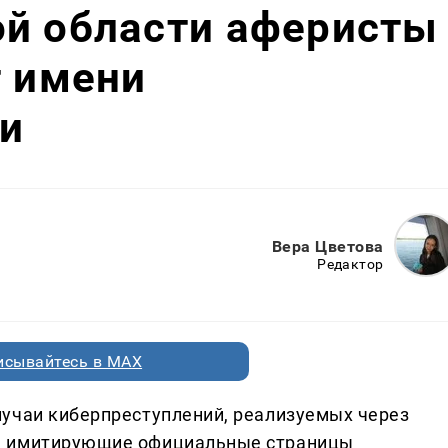
ой области аферисты
т имени
и
Вера Цветова
Редактор
исывайтесь в MAX
учаи киберпреступлений, реализуемых через
, имитирующие официальные страницы