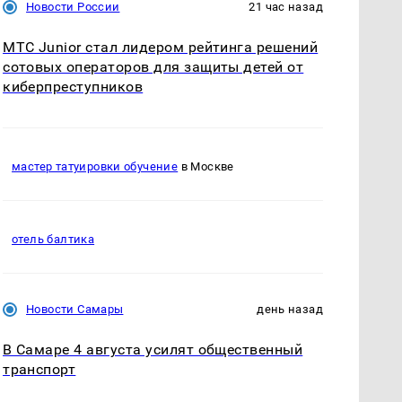
Новости России
21 час назад
МТС Junior стал лидером рейтинга решений
сотовых операторов для защиты детей от
киберпреступников
мастер татуировки обучение
в Москве
отель балтика
Новости Самары
день назад
В Самаре 4 августа усилят общественный
транспорт