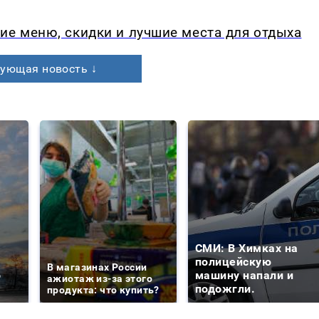
ие меню, скидки и лучшие места для отдыха
ующая новость ↓
СМИ: В Химках на
е
полицейскую
В магазинах России
о
машину напали и
ажиотаж из-за этого
подожгли.
продукта: что купить?