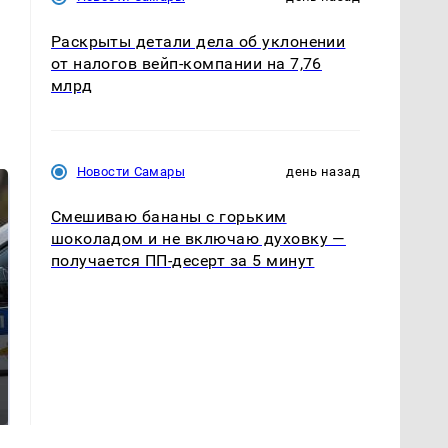
Раскрыты детали дела об уклонении
от налогов вейп-компании на 7,76
млрд
Новости Самары
день назад
Смешиваю бананы с горьким
шоколадом и не включаю духовку —
получается ПП-десерт за 5 минут
Где будет встреча
На Урале из казны
президентов США и
были украдены 18
России: Европа?
миллионов рублей