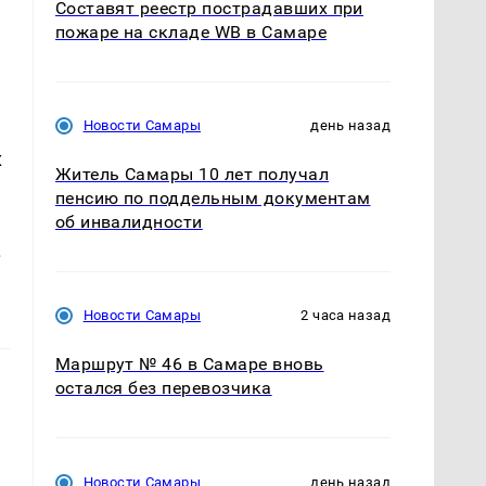
Составят реестр пострадавших при
пожаре на складе WB в Самаре
Новости Самары
день назад
х
Житель Самары 10 лет получал
пенсию по поддельным документам
об инвалидности
.
Новости Самары
2 часа назад
Маршрут № 46 в Самаре вновь
остался без перевозчика
Новости Самары
день назад