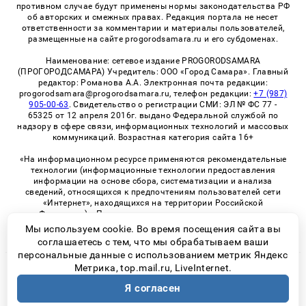
противном случае будут применены нормы законодательства РФ
об авторских и смежных правах. Редакция портала не несет
ответственности за комментарии и материалы пользователей,
размещенные на сайте progorodsamara.ru и его субдоменах.
Наименование: сетевое издание PROGORODSAMARA
(ПРОГОРОДСАМАРА) Учредитель: ООО «Город Самара». Главный
редактор: Романова А.А. Электронная почта редакции:
progorodsamara@progorodsamara.ru, телефон редакции:
+7 (987)
905-00-63
. Свидетельство о регистрации СМИ: ЭЛ № ФС 77 -
65325 от 12 апреля 2016г. выдано Федеральной службой по
надзору в сфере связи, информационных технологий и массовых
коммуникаций. Возрастная категория сайта 16+
«На информационном ресурсе применяются рекомендательные
технологии (информационные технологии предоставления
информации на основе сбора, систематизации и анализа
сведений, относящихся к предпочтениям пользователей сети
«Интернет», находящихся на территории Российской
Федерации)». Правила применения рекомендательных
технологий в виджетах рекламно-обменной сети
«СМИ2» (PDF)
Мы используем cookie. Во время посещения сайта вы
соглашаетесь с тем, что мы обрабатываем ваши
персональные данные с использованием метрик Яндекс
Метрика, top.mail.ru, LiveInternet.
© 2026 «ProGorodSamara» | Все права защищены
Я согласен
Возрастная категория сайта 16+
Политика конфиденциальности