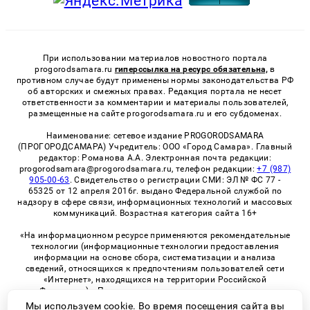
При использовании материалов новостного портала
progorodsamara.ru
гиперссылка на ресурс обязательна,
в
противном случае будут применены нормы законодательства РФ
об авторских и смежных правах. Редакция портала не несет
ответственности за комментарии и материалы пользователей,
размещенные на сайте progorodsamara.ru и его субдоменах.
Наименование: сетевое издание PROGORODSAMARA
(ПРОГОРОДСАМАРА) Учредитель: ООО «Город Самара». Главный
редактор: Романова А.А. Электронная почта редакции:
progorodsamara@progorodsamara.ru, телефон редакции:
+7 (987)
905-00-63
. Свидетельство о регистрации СМИ: ЭЛ № ФС 77 -
65325 от 12 апреля 2016г. выдано Федеральной службой по
надзору в сфере связи, информационных технологий и массовых
коммуникаций. Возрастная категория сайта 16+
«На информационном ресурсе применяются рекомендательные
технологии (информационные технологии предоставления
информации на основе сбора, систематизации и анализа
сведений, относящихся к предпочтениям пользователей сети
«Интернет», находящихся на территории Российской
Федерации)». Правила применения рекомендательных
технологий в виджетах рекламно-обменной сети
«СМИ2» (PDF)
Мы используем cookie. Во время посещения сайта вы