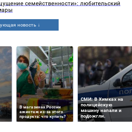
ощущение семейственности»: любительский
мары
ующая новость ↓
СМИ: В Химках на
е
полицейскую
В магазинах России
о
машину напали и
ажиотаж из-за этого
подожгли.
продукта: что купить?