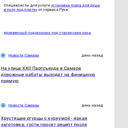
Специалисты для услуги
установка трапа для душа
в полу под плитку
от сервиса Руки
деревянный подоконник под сталинские окна
Новости Самары
день назад
На улице XXII Партсъезда в Самаре
дорожные работы выходят на финишную
прямую
Новости Самары
день назад
Хрустящие огурцы с куркумой - яркая
заготовка: гости просят рецепт после