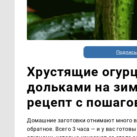
Подписы
Хрустящие огур
дольками на зи
рецепт с пошаг
Домашние заготовки отнимают много в
обратное. Всего 3 часа — и у вас гото