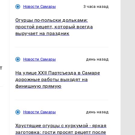
Новости Самары
3 часа назад
Огурцы по‑польски дольками:
простой рецепт, который всегда
выручает на праздник
Новости Самары
день назад
т
На улице XXII Партсъезда в Самаре
дорожные работы выходят на
финишную прямую
Новости Самары
день назад
Хрустящие огурцы с куркумой - яркая
заготовка: гости просят рецепт после