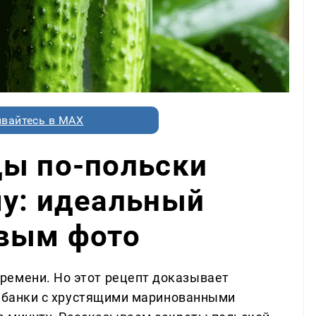
вайтесь в MAX
цы по-польски
му: идеальный
овым фото
ремени. Но этот рецепт доказывает
вы банки с хрустящими маринованными