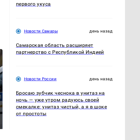
первого укуса
Новости Самары
день назад
Самарская область расширяет
партнерство с Республикой Индией
Новости России
день назад
Бросаю зубчик чеснока в унитаз на
ночь — уже утром радуюсь своей
смекалке: унитаз чистый, а я в шоке
Где будет встреча
Такую зиму в России
от простоты
президентов США и
никто не ждал: как
России: Европа?
так?!