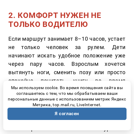
2. КОМФОРТ НУЖЕН НЕ
ТОЛЬКО ВОДИТЕЛЮ
Если маршрут занимает 8–10 часов, устает
не только человек за рулем. Дети
начинают искать удобное положение уже
через пару часов. Взрослым хочется
вытянуть ноги, сменить позу или просто
спокойно почитать книгу во время
Мы используем cookie. Во время посещения сайта вы
движения. Поэтому сегодня покупатели
соглашаетесь с тем, что мы обрабатываем ваши
все чаще обращают внимание не только на
персональные данные с использованием метрик Яндекс
Метрика, top.mail.ru, LiveInternet.
водительское кресло, но и на второй ряд.
Я согласен
Современные минивэны предлагают
пассажирам почти такой же уровень