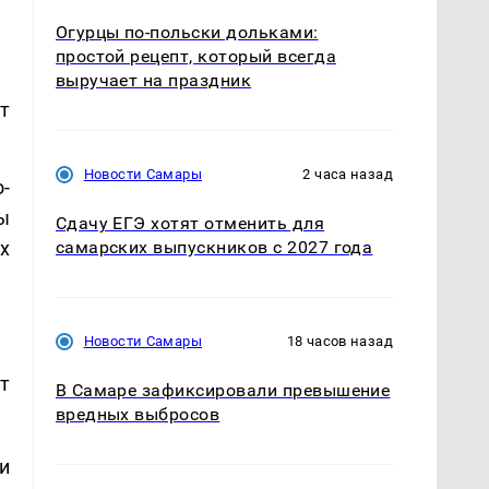
Огурцы по‑польски дольками:
простой рецепт, который всегда
выручает на праздник
т
Новости Самары
2 часа назад
-
ы
Сдачу ЕГЭ хотят отменить для
самарских выпускников с 2027 года
х
Новости Самары
18 часов назад
т
В Самаре зафиксировали превышение
вредных выбросов
и