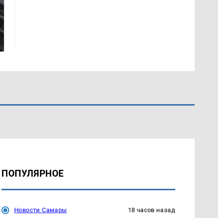
Не ешьте эту
В ОАЭ произошло
готовую еду из
жестокое убийство
магазина: список
криптомиллионера
ПОПУЛЯРНОЕ
Новости Самары
18 часов назад