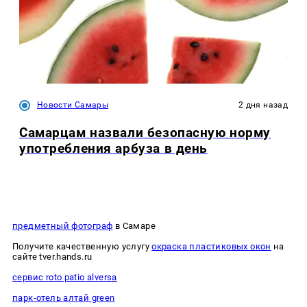
Новости Самары
2 дня назад
Самарцам назвали безопасную норму
употребления арбуза в день
предметный фотограф
в Самаре
Получите качественную услугу
окраска пластиковых окон
на
сайте tver.hands.ru
сервис roto patio alversa
парк-отель алтай green