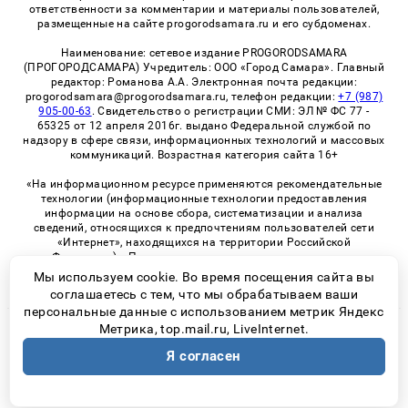
ответственности за комментарии и материалы пользователей,
размещенные на сайте progorodsamara.ru и его субдоменах.
Наименование: сетевое издание PROGORODSAMARA
(ПРОГОРОДСАМАРА) Учредитель: ООО «Город Самара». Главный
редактор: Романова А.А. Электронная почта редакции:
progorodsamara@progorodsamara.ru, телефон редакции:
+7 (987)
905-00-63
. Свидетельство о регистрации СМИ: ЭЛ № ФС 77 -
65325 от 12 апреля 2016г. выдано Федеральной службой по
надзору в сфере связи, информационных технологий и массовых
коммуникаций. Возрастная категория сайта 16+
«На информационном ресурсе применяются рекомендательные
технологии (информационные технологии предоставления
информации на основе сбора, систематизации и анализа
сведений, относящихся к предпочтениям пользователей сети
«Интернет», находящихся на территории Российской
Федерации)». Правила применения рекомендательных
технологий в виджетах рекламно-обменной сети
«СМИ2» (PDF)
Мы используем cookie. Во время посещения сайта вы
соглашаетесь с тем, что мы обрабатываем ваши
персональные данные с использованием метрик Яндекс
Метрика, top.mail.ru, LiveInternet.
© 2026 «ProGorodSamara» | Все права защищены
Я согласен
Возрастная категория сайта 16+
Политика конфиденциальности