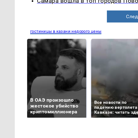
Самара вошла в топ городов Пово
След
гостиницы в казани недорого цены
В ОАЭ произошло
Все новости по
жестокое убийство
падению вертолета
криптомиллионера
Кавказе: читать зд