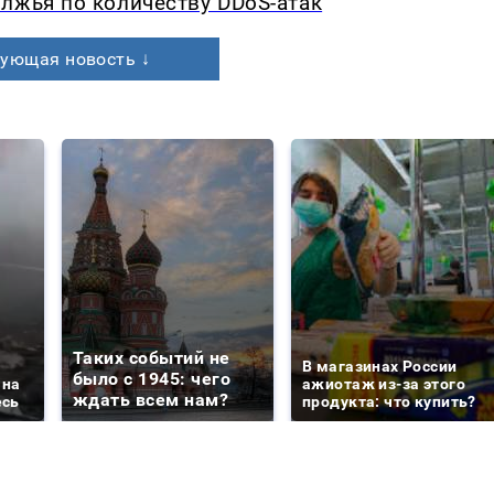
лжья по количеству DDoS-атак
ующая новость ↓
Таких событий не
В магазинах России
было с 1945: чего
 на
ажиотаж из-за этого
ждать всем нам?
есь
продукта: что купить?