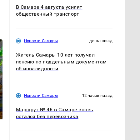
В Самаре 4 августа усилят
общественный транспорт
Новости Самары
день назад
Житель Самары 10 лет получал
пенсию по поддельным документам
об инвалидности
СМИ: В Химках на
Новости Самары
12 часов назад
полицейскую
Где будет встреча
машину напали и
президентов США и
Маршрут № 46 в Самаре вновь
подожгли.
России: Европа?
остался без перевозчика