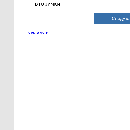
вторички
Следую
отель логи