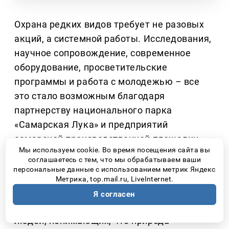
Охрана редких видов требует не разовых
акций, а системной работы. Исследования,
научное сопровождение, современное
оборудование, просветительские
программы и работа с молодежью
–
все
это стало возможным благодаря
партнерству национального парка
«Самарская Лука» и предприятий
самарской производственной площадки
Мы используем cookie. Во время посещения сайта вы
ПАО НК «Роснефть».
соглашаетесь с тем, что мы обрабатываем ваши
персональные данные с использованием метрик Яндекс
Именно такой комплексный подход
Метрика, top.mail.ru, LiveInternet.
позволяет не только изучать редкий вид,
Я согласен
но и создавать вокруг него сообщество
людей, понимающих, что природа