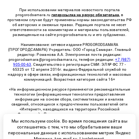
При использовании материалов новостного портала
progorodsamara.ru
гиперссылка на ресурс обязательна,
в
противном случае будут применены нормы законодательства РФ
об авторских и смежных правах. Редакция портала не несет
ответственности за комментарии и материалы пользователей,
размещенные на сайте progorodsamara.ru и его субдоменах.
Наименование: сетевое издание PROGORODSAMARA
(ПРОГОРОДСАМАРА) Учредитель: ООО «Город Самара». Главный
редактор: Романова А.А. Электронная почта редакции:
progorodsamara@progorodsamara.ru, телефон редакции:
+7 (987)
905-00-63
. Свидетельство о регистрации СМИ: ЭЛ № ФС 77 -
65325 от 12 апреля 2016г. выдано Федеральной службой по
надзору в сфере связи, информационных технологий и массовых
коммуникаций. Возрастная категория сайта 16+
«На информационном ресурсе применяются рекомендательные
технологии (информационные технологии предоставления
информации на основе сбора, систематизации и анализа
сведений, относящихся к предпочтениям пользователей сети
«Интернет», находящихся на территории Российской
Федерации)». Правила применения рекомендательных
технологий в виджетах рекламно-обменной сети
«СМИ2» (PDF)
Мы используем cookie. Во время посещения сайта вы
соглашаетесь с тем, что мы обрабатываем ваши
персональные данные с использованием метрик Яндекс
Метрика, top.mail.ru, LiveInternet.