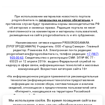
При использовании материалов новостного портала
progorodsamara.ru
гиперссылка на ресурс обязательна,
в
противном случае будут применены нормы законодательства РФ
об авторских и смежных правах. Редакция портала не несет
ответственности за комментарии и материалы пользователей,
размещенные на сайте progorodsamara.ru и его субдоменах.
Наименование: сетевое издание PROGORODSAMARA
(ПРОГОРОДСАМАРА) Учредитель: ООО «Город Самара». Главный
редактор: Романова А.А. Электронная почта редакции:
progorodsamara@progorodsamara.ru, телефон редакции:
+7 (987)
905-00-63
. Свидетельство о регистрации СМИ: ЭЛ № ФС 77 -
65325 от 12 апреля 2016г. выдано Федеральной службой по
надзору в сфере связи, информационных технологий и массовых
коммуникаций. Возрастная категория сайта 16+
«На информационном ресурсе применяются рекомендательные
технологии (информационные технологии предоставления
информации на основе сбора, систематизации и анализа
сведений, относящихся к предпочтениям пользователей сети
«Интернет», находящихся на территории Российской
Федерации)». Правила применения рекомендательных
технологий в виджетах рекламно-обменной сети
«СМИ2» (PDF)
Мы используем cookie. Во время посещения сайта вы
соглашаетесь с тем, что мы обрабатываем ваши