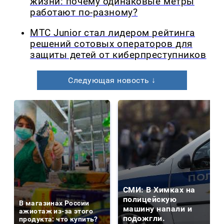
жизни: почему одинаковые метры
работают по-разному?
МТС Junior стал лидером рейтинга
решений сотовых операторов для
защиты детей от киберпреступников
Следующая новость ↓
СМИ: В Химках на
полицейскую
В магазинах России
машину напали и
ажиотаж из-за этого
подожгли.
продукта: что купить?