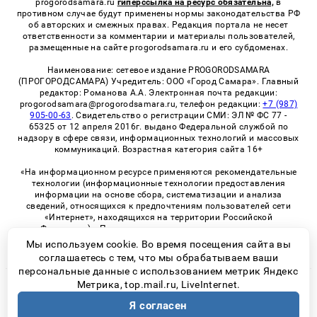
progorodsamara.ru
гиперссылка на ресурс обязательна,
в
противном случае будут применены нормы законодательства РФ
об авторских и смежных правах. Редакция портала не несет
ответственности за комментарии и материалы пользователей,
размещенные на сайте progorodsamara.ru и его субдоменах.
Наименование: сетевое издание PROGORODSAMARA
(ПРОГОРОДСАМАРА) Учредитель: ООО «Город Самара». Главный
редактор: Романова А.А. Электронная почта редакции:
progorodsamara@progorodsamara.ru, телефон редакции:
+7 (987)
905-00-63
. Свидетельство о регистрации СМИ: ЭЛ № ФС 77 -
65325 от 12 апреля 2016г. выдано Федеральной службой по
надзору в сфере связи, информационных технологий и массовых
коммуникаций. Возрастная категория сайта 16+
«На информационном ресурсе применяются рекомендательные
технологии (информационные технологии предоставления
информации на основе сбора, систематизации и анализа
сведений, относящихся к предпочтениям пользователей сети
«Интернет», находящихся на территории Российской
Федерации)». Правила применения рекомендательных
технологий в виджетах рекламно-обменной сети
«СМИ2» (PDF)
Мы используем cookie. Во время посещения сайта вы
соглашаетесь с тем, что мы обрабатываем ваши
персональные данные с использованием метрик Яндекс
Метрика, top.mail.ru, LiveInternet.
© 2026 «ProGorodSamara» | Все права защищены
Я согласен
Возрастная категория сайта 16+