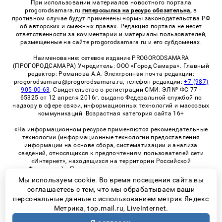
При использовании материалов новостного портала
progorodsamara.ru
гиперссылка на ресурс обязательна,
в
противном случае будут применены нормы законодательства РФ
об авторских и смежных правах. Редакция портала не несет
ответственности за комментарии и материалы пользователей,
размещенные на сайте progorodsamara.ru и его субдоменах.
Наименование: сетевое издание PROGORODSAMARA
(ПРОГОРОДСАМАРА) Учредитель: ООО «Город Самара». Главный
редактор: Романова А.А. Электронная почта редакции:
progorodsamara@progorodsamara.ru, телефон редакции:
+7 (987)
905-00-63
. Свидетельство о регистрации СМИ: ЭЛ № ФС 77 -
65325 от 12 апреля 2016г. выдано Федеральной службой по
надзору в сфере связи, информационных технологий и массовых
коммуникаций. Возрастная категория сайта 16+
«На информационном ресурсе применяются рекомендательные
технологии (информационные технологии предоставления
информации на основе сбора, систематизации и анализа
сведений, относящихся к предпочтениям пользователей сети
«Интернет», находящихся на территории Российской
Федерации)». Правила применения рекомендательных
технологий в виджетах рекламно-обменной сети
«СМИ2» (PDF)
Мы используем cookie. Во время посещения сайта вы
соглашаетесь с тем, что мы обрабатываем ваши
персональные данные с использованием метрик Яндекс
Метрика, top.mail.ru, LiveInternet.
© 2026 «ProGorodSamara» | Все права защищены