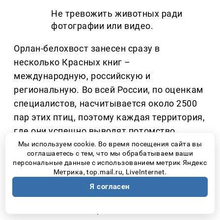
Не тревожить животных ради
фотографии или видео.
Орлан-белохвост занесен сразу в
несколько Красных книг
–
международную, российскую и
региональную. Во всей России, по оценкам
специалистов, насчитывается около 2500
пар этих птиц, поэтому каждая территория,
где они успешно выводят потомство,
имеет большое значение для сохранения
Мы используем cookie. Во время посещения сайта вы
соглашаетесь с тем, что мы обрабатываем ваши
вида.
персональные данные с использованием метрик Яндекс
Метрика, top.mail.ru, LiveInternet.
По данным участников проекта, сегодня на
Я согласен
территории национального парка обитает
около ста особей орлана-белохвоста.