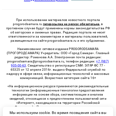
При использовании материалов новостного портала
progorodsamara.ru
гиперссылка на ресурс обязательна,
в
противном случае будут применены нормы законодательства РФ
об авторских и смежных правах. Редакция портала не несет
ответственности за комментарии и материалы пользователей,
размещенные на сайте progorodsamara.ru и его субдоменах.
Наименование: сетевое издание PROGORODSAMARA
(ПРОГОРОДСАМАРА) Учредитель: ООО «Город Самара». Главный
редактор: Романова А.А. Электронная почта редакции:
progorodsamara@progorodsamara.ru, телефон редакции:
+7 (987)
905-00-63
. Свидетельство о регистрации СМИ: ЭЛ № ФС 77 -
65325 от 12 апреля 2016г. выдано Федеральной службой по
надзору в сфере связи, информационных технологий и массовых
коммуникаций. Возрастная категория сайта 16+
«На информационном ресурсе применяются рекомендательные
технологии (информационные технологии предоставления
информации на основе сбора, систематизации и анализа
сведений, относящихся к предпочтениям пользователей сети
«Интернет», находящихся на территории Российской
Федерации)». Правила применения рекомендательных
технологий в виджетах рекламно-обменной сети
«СМИ2» (PDF)
Мы используем cookie. Во время посещения сайта вы