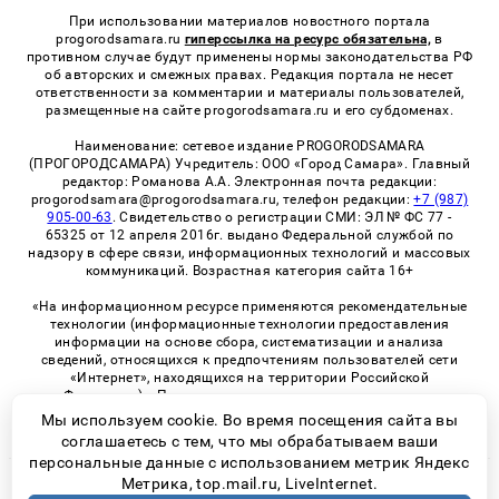
При использовании материалов новостного портала
progorodsamara.ru
гиперссылка на ресурс обязательна,
в
противном случае будут применены нормы законодательства РФ
об авторских и смежных правах. Редакция портала не несет
ответственности за комментарии и материалы пользователей,
размещенные на сайте progorodsamara.ru и его субдоменах.
Наименование: сетевое издание PROGORODSAMARA
(ПРОГОРОДСАМАРА) Учредитель: ООО «Город Самара». Главный
редактор: Романова А.А. Электронная почта редакции:
progorodsamara@progorodsamara.ru, телефон редакции:
+7 (987)
905-00-63
. Свидетельство о регистрации СМИ: ЭЛ № ФС 77 -
65325 от 12 апреля 2016г. выдано Федеральной службой по
надзору в сфере связи, информационных технологий и массовых
коммуникаций. Возрастная категория сайта 16+
«На информационном ресурсе применяются рекомендательные
технологии (информационные технологии предоставления
информации на основе сбора, систематизации и анализа
сведений, относящихся к предпочтениям пользователей сети
«Интернет», находящихся на территории Российской
Федерации)». Правила применения рекомендательных
технологий в виджетах рекламно-обменной сети
«СМИ2» (PDF)
Мы используем cookie. Во время посещения сайта вы
соглашаетесь с тем, что мы обрабатываем ваши
персональные данные с использованием метрик Яндекс
Метрика, top.mail.ru, LiveInternet.
© 2026 «ProGorodSamara» | Все права защищены