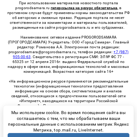
При использовании материалов новостного портала
progorodsamara.ru
гиперссылка на ресурс обязательна,
в
противном случае будут применены нормы законодательства РФ
об авторских и смежных правах. Редакция портала не несет
ответственности за комментарии и материалы пользователей,
размещенные на сайте progorodsamara.ru и его субдоменах.
Наименование: сетевое издание PROGORODSAMARA
(ПРОГОРОДСАМАРА) Учредитель: ООО «Город Самара». Главный
редактор: Романова А.А. Электронная почта редакции:
progorodsamara@progorodsamara.ru, телефон редакции:
+7 (987)
905-00-63
. Свидетельство о регистрации СМИ: ЭЛ № ФС 77 -
65325 от 12 апреля 2016г. выдано Федеральной службой по
надзору в сфере связи, информационных технологий и массовых
коммуникаций. Возрастная категория сайта 16+
«На информационном ресурсе применяются рекомендательные
технологии (информационные технологии предоставления
информации на основе сбора, систематизации и анализа
сведений, относящихся к предпочтениям пользователей сети
«Интернет», находящихся на территории Российской
Федерации)». Правила применения рекомендательных
технологий в виджетах рекламно-обменной сети
«СМИ2» (PDF)
Мы используем cookie. Во время посещения сайта вы
соглашаетесь с тем, что мы обрабатываем ваши
персональные данные с использованием метрик Яндекс
Метрика, top.mail.ru, LiveInternet.
© 2026 «ProGorodSamara» | Все права защищены