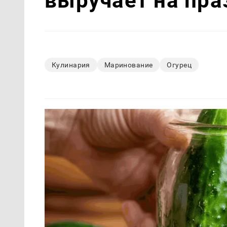
выручает на пра
Кулинария
Маринование
Огурец