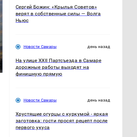
Сергей Божин: «Крылья Советов»
верят в собственные силы — Волга
Ньюс
Новости Самары
день назад
СМИ: В Химках на
полицейскую
В магазинах России
На улице XXII Партсъезда в Самаре
машину напали и
ажиотаж из-за этого
подожгли.
дорожные работы выходят на
продукта: что купить?
финишную прямую
Новости Самары
день назад
Хрустящие огурцы с куркумой - яркая
заготовка: гости просят рецепт после
первого укуса