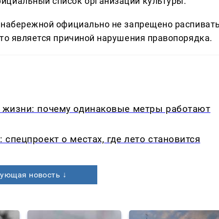
ициальный список организаций культуры.
а набережной официально не запрещено распиват
сто является причиной нарушения правопорядка.
в жизни: почему одинаковые метры работают
: спецпроект о местах, где лето становится
ующая новость ↓