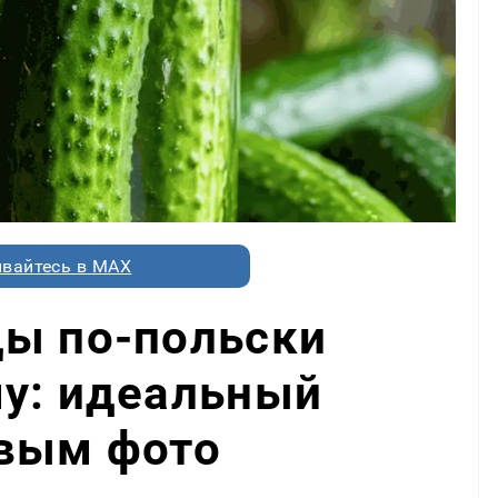
вайтесь в MAX
цы по-польски
му: идеальный
овым фото