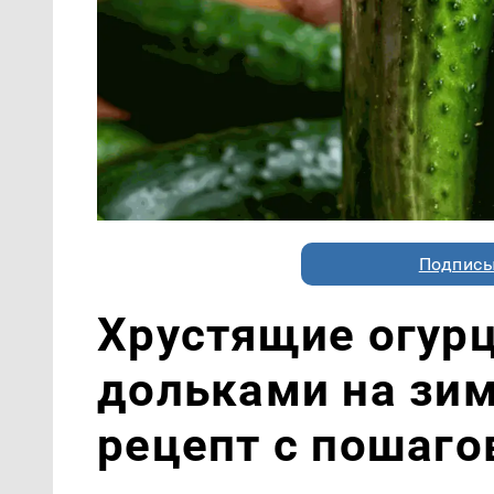
Подписы
Хрустящие огур
дольками на зи
рецепт с пошаг