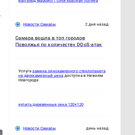
кортъярд марриотт сочи красная поляна
ь
Новости Самары
2 дня назад
Самара вошла в топ городов
Поволжья по количеству DDoS-атак
Услуга
замена однокамерного стеклопакета
на двухкамерный цена
доступна в Нижнем
Новгороде
купить деревянные окна 120×120
Новости Самары
день назад