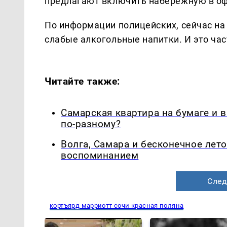
предлагают включить набережную в оф
По информации полицейских, сейчас н
слабые алкогольные напитки. И это ча
Читайте также:
Самарская квартира на бумаге и 
по-разному?
Волга, Самара и бесконечное лето
воспоминанием
След
кортъярд марриотт сочи красная поляна