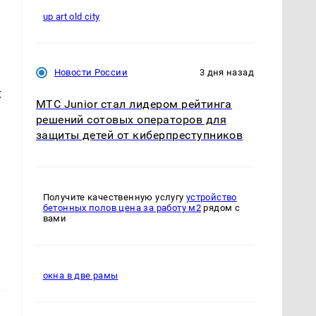
up art old city
Новости России
3 дня назад
х
МТС Junior стал лидером рейтинга
решений сотовых операторов для
защиты детей от киберпреступников
Получите качественную услугу
устройство
бетонных полов цена за работу м2
рядом с
вами
окна в две рамы