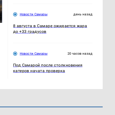
СМИ: В Химках на
полицейскую
В магазинах России
машину напали и
ажиотаж из-за этого
Новости Самары
день назад
подожгли.
продукта: что купить?
8 августа в Самаре ожидается жара
до +33 градусов
Новости Самары
20 часов назад
Под Самарой после столкновения
катеров начата проверка