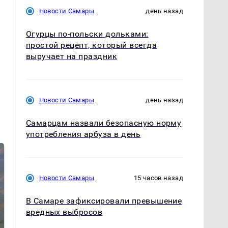
Новости Самары
день назад
Огурцы по‑польски дольками:
простой рецепт, который всегда
выручает на праздник
Новости Самары
день назад
Самарцам назвали безопасную норму
употребления арбуза в день
Новости Самары
15 часов назад
В Самаре зафиксировали превышение
вредных выбросов