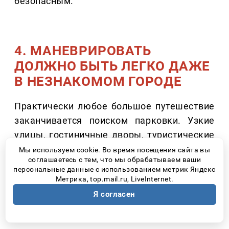
безопасным.
4. МАНЕВРИРОВАТЬ
ДОЛЖНО БЫТЬ ЛЕГКО ДАЖЕ
В НЕЗНАКОМОМ ГОРОДЕ
Практически любое большое путешествие
заканчивается поиском парковки. Узкие
улицы, гостиничные дворы, туристические
центры – именно здесь многие начинают
Мы используем cookie. Во время посещения сайта вы
соглашаетесь с тем, что мы обрабатываем ваши
переживать из-за размеров автомобиля.
персональные данные с использованием метрик Яндекс
Метрика, top.mail.ru, LiveInternet.
Современные системы кругового обзора
Я согласен
значительно упрощают эту задачу.
Например, камеры с обзором 540 градусов