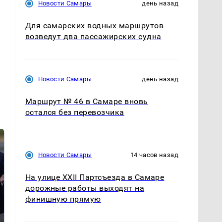
Новости Самары
день назад
Для самарских водных маршрутов
возведут два пассажирских судна
Новости Самары
день назад
Маршрут № 46 в Самаре вновь
остался без перевозчика
Новости Самары
14 часов назад
На улице XXII Партсъезда в Самаре
дорожные работы выходят на
финишную прямую