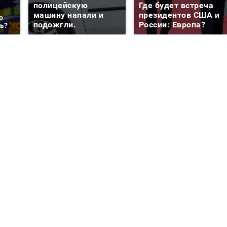
полицейскую
Где будет встреча
машину напали и
президентов США и
о
подожгли.
России: Европа?
ть?