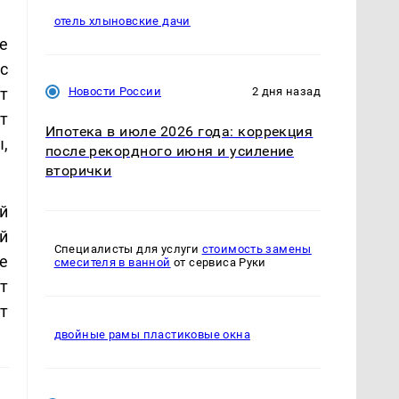
отель хлыновские дачи
е
с
т
Новости России
2 дня назад
т
Ипотека в июле 2026 года: коррекция
,
после рекордного июня и усиление
вторички
й
й
Специалисты для услуги
стоимость замены
е
смесителя в ванной
от сервиса Руки
т
т
двойные рамы пластиковые окна