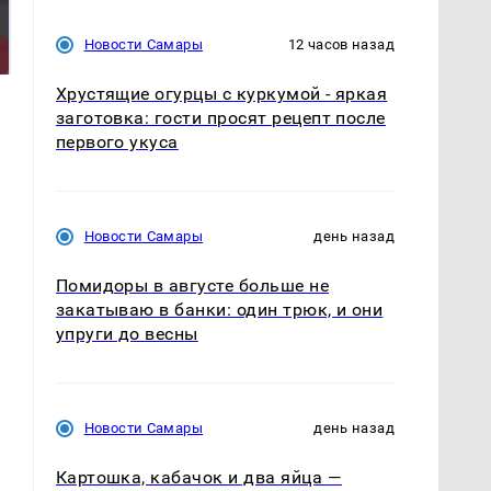
На Урале из казны
Такую зиму в России
были украдены 18
никто не ждал: как
Новости Самары
12 часов назад
миллионов рублей
так?!
Хрустящие огурцы с куркумой - яркая
заготовка: гости просят рецепт после
первого укуса
Новости Самары
день назад
Помидоры в августе больше не
закатываю в банки: один трюк, и они
упруги до весны
Новости Самары
день назад
Картошка, кабачок и два яйца —